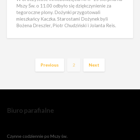
Mszy Św. o 11.00 odbyło się dziękczynienie za
tegoroczne plony. Dożynki przygotowali
mieszkańcy Kaczka. Starostami Dożynek byli
Bożena Dreszler, Piotr Chudziński i Jolanta Reis.
Previous
2
Next
Biuro parafialne
Czynne codziennie po Mszy św.