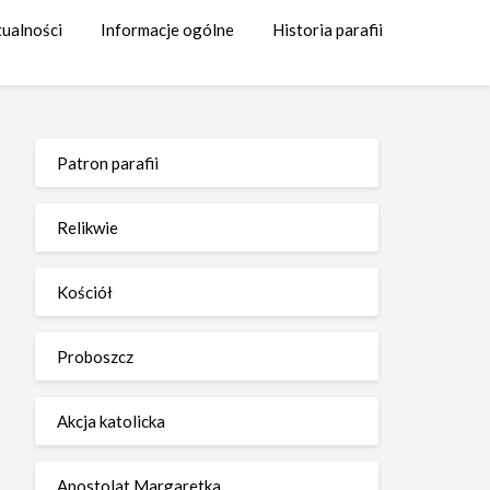
tualności
Informacje ogólne
Historia parafii
Patron parafii
Relikwie
Kościół
Proboszcz
Akcja katolicka
Apostolat Margaretka