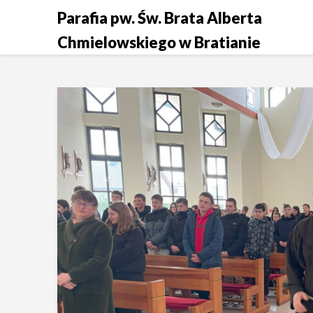
Skip
Parafia pw. Św. Brata Alberta
to
Chmielowskiego w Bratianie
content