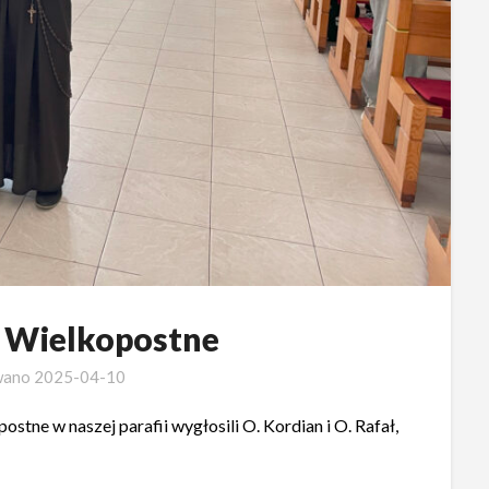
e Wielkopostne
wano
2025-04-10
stne w naszej parafii wygłosili O. Kordian i O. Rafał,